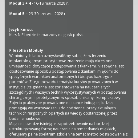
Moduł 3 + 4
- 16-18 marca 2028 r.
Moduł 5 -
29-30 czerwca 2028 r.
Język kursu:
Kurs NIE będzie tłumaczony na język polski.
Filozofia i Moduły
W minionych latach uzmysłowiliśmy sobie, że w leczeniu
implantologicznym priorytetowe znaczenie mają określone
umiejętności dotyczące postępowania z tkankami. Niezbędne jest
dostosowanie sposobu postępowania z tkankami miękkimi do
specyficznych warunków anatomicznych i biotypu każdego z
pacjentów. Z tego powodu tematyka kursów prowadzonych w
Instytucie Steigmanna jest zorientowana na nauczanie tych
szczególnych i ważnych technik wykorzystywanych w postępowaniu
chirurgicznym i protetycznym w sposób unikalny i kompleksowy.
Zajęcia praktyczne prowadzone na tkance imitującej ludzką
pomagają we wprowadzeniu do codziennej pracy aktualnych
technik chirurgicznych opartych na wiedzy dostarczonej przez
badania naukowe.
Mając na uwadze istniejące zapotrzebowanie na bardziej
ustrukturyzowaną formę nauczania na temat tkanek miękkich,
oferujemy pełne spektrum szkoleń na temat metod postępowania z