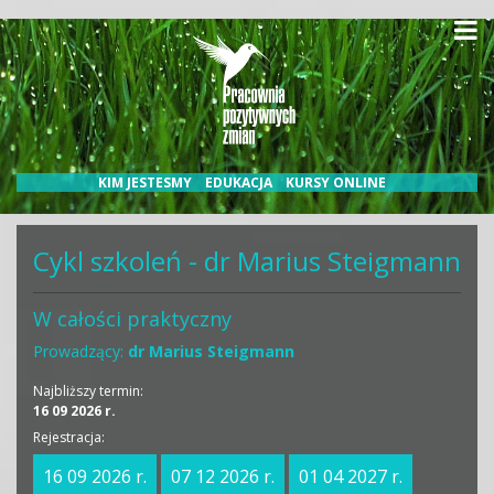
Kalendarium
Kursy medyczne
Konferencje
Nasi wykładowcy
Blog
Kontakt
KIM JESTESMY
EDUKACJA
KURSY ONLINE
Cykl szkoleń - dr Marius Steigmann
W całości praktyczny
Prowadzący:
dr Marius Steigmann
Najbliższy termin:
16 09 2026 r.
Rejestracja:
16 09 2026 r.
07 12 2026 r.
01 04 2027 r.