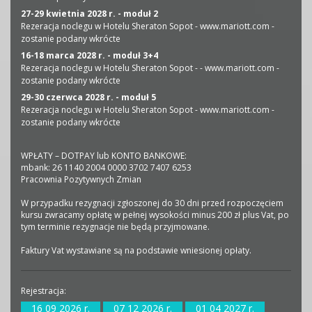
27-29 kwietnia 2028 r. - moduł 2
Rezeracja noclegu w Hotelu Sheraton Sopot - www.mariott.com -
zostanie podany wkrócte
16-18 marca 2028 r. - moduł 3+4
Rezeracja noclegu w Hotelu Sheraton Sopot - - www.mariott.com -
zostanie podany wkrócte
29-30 czerwca 2028 r. - moduł 5
Rezeracja noclegu w Hotelu Sheraton Sopot - www.mariott.com -
zostanie podany wkrócte
WPŁATY – DOTPAY lub KONTO BANKOWE:
mbank: 26 1140 2004 0000 3702 7407 6253
Pracownia Pozytywnych Zmian
W przypadku rezygnacji zgłoszonej do 30 dni przed rozpoczęciem
kursu zwracamy opłatę w pełnej wysokości minus 200 zł plus Vat, po
tym terminie rezygnacje nie będą przyjmowane.
Faktury Vat wystawiane są na podstawie wniesionej opłaty.
Rejestracja:
16 09 2026 r.
07 12 2026 r.
01 04 2027 r.