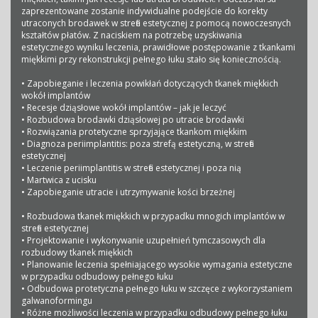
zaprezentowane zostanie indywidualne podejście do korekty
utraconych brodawek w strefie estetycznej z pomocą nowoczesnych
kształtów płatów. Z naciskiem na potrzebę uzyskiwania
estetycznego wyniku leczenia, prawidłowe postępowanie z tkankami
miękkimi przy rekonstrukcji pełnego łuku stało się koniecznością.
• Zapobieganie i leczenia powikłań dotyczących tkanek miękkich
wokół implantów
• Recesje dziąsłowe wokół implantów – jak je leczyć
• Rozbudowa brodawki dziąsłowej po utracie brodawki
• Rozwiązania protetyczne sprzyjające tkankom miękkim
• Diagnoza periimplantitis: poza strefą estetyczną, w strefie
estetycznej
• Leczenie periimplantitis w strefie estetycznej i poza nią
• Martwica z ucisku
• Zapobieganie utracie i utrzymywanie kości brzeżnej
• Rozbudowa tkanek miękkich w przypadku mnogich implantów w
strefie estetycznej
• Projektowanie i wykonywanie uzupełnień tymczasowych dla
rozbudowy tkanek miękkich
• Planowanie leczenia spełniającego wysokie wymagania estetyczne
w przypadku odbudowy pełnego łuku
• Odbudowa protetyczna pełnego łuku w szczęce z wykorzystaniem
galwanoformingu
• Różne możliwości leczenia w przypadku odbudowy pełnego łuku