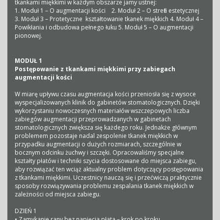
tkankami miękkimi w każdym obszarze jamy ustnej:
1. Moduł 1 – O augmentacji kości 2. Moduł 2 – O strefie estetycznej
3. Moduł 3 – Protetyczne kształtowanie tkanek miękkich 4. Moduł 4 –
Powikłania i odbudowa pełnego łuku 5. Moduł 5 – O augmentacji
pionowej.
MODUŁ 1
Postępowanie z tkankami miękkimi przy zabiegach
augmentacji kości
W miarę upływu czasu augmentacja kości przeniosła się z wysoce
wyspecjalizowanych klinik do gabinetów stomatologicznych. Dzięki
wykorzystaniu nowoczesnych materiałów wszczepowych liczba
zabiegów augmentacji przeprowadzanych w gabinetach
stomatologicznych zwiększa się każdego roku. Jednakże głównym
problemem pozostaje nadal zespolenie tkanek miękkich w
przypadku augmentacji o dużych rozmiarach, szczególnie w
bocznym odcinku żuchwy i szczęki. Opracowaliśmy specjalne
kształty płatów i techniki szycia dostosowane do miejsca zabiegu,
aby rozwiązać ten wciąż aktualny problem dotyczący postępowania
z tkankami miękkimi. Uczestnicy nauczą się i przećwiczą praktycznie
sposoby rozwiązywania problemu zespalania tkanek miękkich w
zależności od miejsca zabiegu.
DZIEŃ 1
• Zamykanie rany bez napięcia płata – krok po kroku