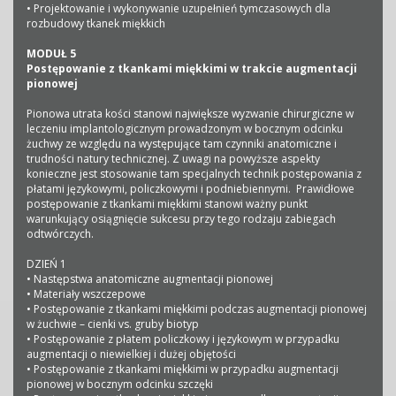
• Projektowanie i wykonywanie uzupełnień tymczasowych dla
rozbudowy tkanek miękkich
MODUŁ 5
Postępowanie z tkankami miękkimi w trakcie augmentacji
pionowej
Pionowa utrata kości stanowi największe wyzwanie chirurgiczne w
leczeniu implantologicznym prowadzonym w bocznym odcinku
żuchwy ze względu na występujące tam czynniki anatomiczne i
trudności natury technicznej. Z uwagi na powyższe aspekty
konieczne jest stosowanie tam specjalnych technik postępowania z
płatami językowymi, policzkowymi i podniebiennymi. Prawidłowe
postępowanie z tkankami miękkimi stanowi ważny punkt
warunkujący osiągnięcie sukcesu przy tego rodzaju zabiegach
odtwórczych.
DZIEŃ 1
• Następstwa anatomiczne augmentacji pionowej
• Materiały wszczepowe
• Postępowanie z tkankami miękkimi podczas augmentacji pionowej
w żuchwie – cienki vs. gruby biotyp
• Postępowanie z płatem policzkowy i językowym w przypadku
augmentacji o niewielkiej i dużej objętości
• Postępowanie z tkankami miękkimi w przypadku augmentacji
pionowej w bocznym odcinku szczęki