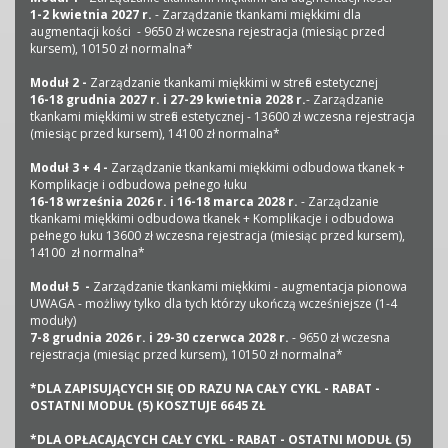
1-2 kwietnia 2027 r.
- Zarządzanie tkankami miękkimi dla
augmentacji kości - 9650 zł wczesna rejestracja (miesiąc przed
kursem), 10150 zł normalna*
Moduł 2 -
Zarządzanie tkankami miękkimi w strefie estetycznej
16-18 grudnia 2027 r. i 27-29 kwietnia 2028 r.
- Zarządzanie
tkankami miękkimi w strefie estetycznej - 13600 zł wczesna rejestracja
(miesiąc przed kursem), 14100 zł normalna*
Moduł 3 + 4 -
Zarządzanie tkankami miękkimi odbudowa tkanek +
Komplikacje i odbudowa pełnego łuku
16-18 września 2026 r. i 16-18 marca 2028 r.
- Zarządzanie
tkankami miękkimi odbudowa tkanek + Komplikacje i odbudowa
pełnego łuku 13600 zł wczesna rejestracja (miesiąc przed kursem),
14100 zł normalna*
Moduł 5 -
Zarządzanie tkankami miękkimi - augmentacja pionowa
UWAGA - możliwy tylko dla tych którzy ukończą wcześniejsze (1-4
moduły)
7-8 grudnia 2026 r. i 29-30 czerwca 2028 r.
- 9650 zł wczesna
rejestracja (miesiąc przed kursem), 10150 zł normalna*
*DLA ZAPISUJĄCYCH SIĘ OD RAZU NA CAŁY CYKL - RABAT -
OSTATNI MODUŁ (5) KOSZTUJE 6645 ZŁ
*DLA OPŁACAJĄCYCH CAŁY CYKL - RABAT - OSTATNI MODUŁ (5)