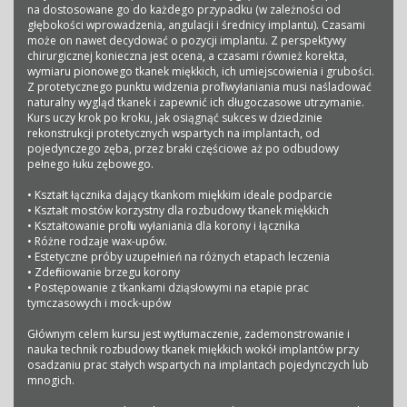
na dostosowane go do każdego przypadku (w zależności od
głębokości wprowadzenia, angulacji i średnicy implantu). Czasami
może on nawet decydować o pozycji implantu. Z perspektywy
chirurgicznej konieczna jest ocena, a czasami również korekta,
wymiaru pionowego tkanek miękkich, ich umiejscowienia i grubości.
Z protetycznego punktu widzenia profil wyłaniania musi naśladować
naturalny wygląd tkanek i zapewnić ich długoczasowe utrzymanie.
Kurs uczy krok po kroku, jak osiągnąć sukces w dziedzinie
rekonstrukcji protetycznych wspartych na implantach, od
pojedynczego zęba, przez braki częściowe aż po odbudowy
pełnego łuku zębowego.
• Kształt łącznika dający tkankom miękkim ideale podparcie
• Kształt mostów korzystny dla rozbudowy tkanek miękkich
• Kształtowanie profilu wyłaniania dla korony i łącznika
• Różne rodzaje wax-upów.
• Estetyczne próby uzupełnień na różnych etapach leczenia
• Zdefiniowanie brzegu korony
• Postępowanie z tkankami dziąsłowymi na etapie prac
tymczasowych i mock-upów
Głównym celem kursu jest wytłumaczenie, zademonstrowanie i
nauka technik rozbudowy tkanek miękkich wokół implantów przy
osadzaniu prac stałych wspartych na implantach pojedynczych lub
mnogich.