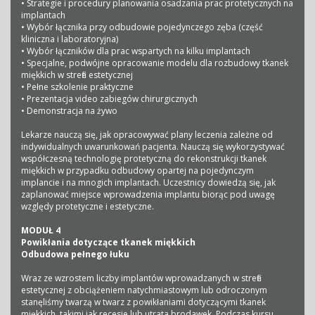
• Strategie i procedury planowania osadzania prac protetycznych na
implantach
• Wybór łącznika przy odbudowie pojedynczego zęba (część
kliniczna i laboratoryjna)
• Wybór łączników dla prac wspartych na kilku implantach
• Specjalne, podwójne opracowanie modelu dla rozbudowy tkanek
miękkich w strefie estetycznej
• Pełne szkolenie praktyczne
• Prezentacja video zabiegów chirurgicznych
• Demonstracja na żywo
Lekarze nauczą się, jak opracowywać plany leczenia zależne od
indywidualnych uwarunkowań pacjenta. Nauczą się wykorzystywać
współczesną technologię protetyczną do rekonstrukcji tkanek
miękkich w przypadku odbudowy opartej na pojedynczym
implancie i na mnogich implantach. Uczestnicy dowiedzą się, jak
zaplanować miejsce wprowadzenia implantu biorąc pod uwagę
względy protetyczne i estetyczne.
MODUŁ 4
Powikłania dotyczące tkanek miękkich
Odbudowa pełnego łuku
Wraz ze wzrostem liczby implantów wprowadzanych w strefie
estetycznej z obciążeniem natychmiastowym lub odroczonym
stanęliśmy twarzą w twarz z powikłaniami dotyczącymi tkanek
miękkich, takimi jak recesje lub utrata brodawek. Podczas kursu