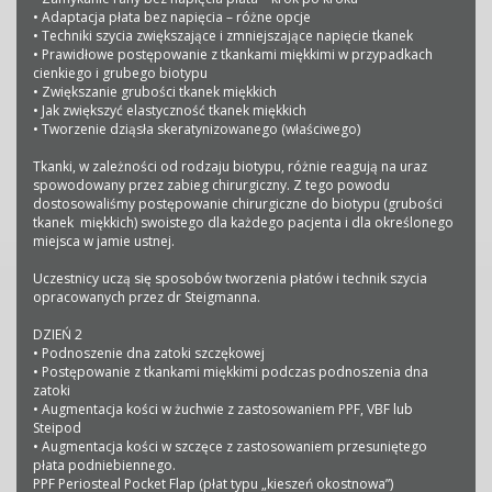
• Adaptacja płata bez napięcia – różne opcje
• Techniki szycia zwiększające i zmniejszające napięcie tkanek
• Prawidłowe postępowanie z tkankami miękkimi w przypadkach
cienkiego i grubego biotypu
• Zwiększanie grubości tkanek miękkich
• Jak zwiększyć elastyczność tkanek miękkich
• Tworzenie dziąsła skeratynizowanego (właściwego)
Tkanki, w zależności od rodzaju biotypu, różnie reagują na uraz
spowodowany przez zabieg chirurgiczny. Z tego powodu
dostosowaliśmy postępowanie chirurgiczne do biotypu (grubości
tkanek miękkich) swoistego dla każdego pacjenta i dla określonego
miejsca w jamie ustnej.
Uczestnicy uczą się sposobów tworzenia płatów i technik szycia
opracowanych przez dr Steigmanna.
DZIEŃ 2
• Podnoszenie dna zatoki szczękowej
• Postępowanie z tkankami miękkimi podczas podnoszenia dna
zatoki
• Augmentacja kości w żuchwie z zastosowaniem PPF, VBF lub
Steipod
• Augmentacja kości w szczęce z zastosowaniem przesuniętego
płata podniebiennego.
PPF Periosteal Pocket Flap (płat typu „kieszeń okostnowa”)