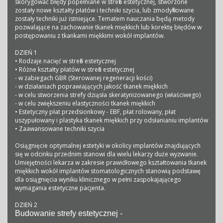
skorygować błędy popełniane w strefie estetycznej, stworzone
zostały nowe kształty płatów i techniki szycia, lub zmodyfikowane
zostały techniki już istniejące. Tematem nauczania będą metody
pozwalające na zachowanie tkanek miękkich lub korektę błędów w
postępowaniu z tkankami miękkimi wokół implantów.
DZIEŃ 1
• Rodzaje nacięć w strefie estetycznej
• Różne kształty płatów w strefie estetycznej
- w zabiegach GBR (Sterowanej regeneracji kości)
- w działaniach poprawiających jakość tkanek miękkich
- w celu stworzenia strefy dziąsła skeratynizowanego (właściwego)
- w celu zwiększeniu elastyczności tkanek miękkich
• Estetyczny płat przedsionkowy - EBF, płat rolowany, płat
uszypułowany i plastyka tkanek miękkich przy odsłanianiu implantów
• Zaawansowane techniki szycia
Osiągnięcie optymalnej estetyki w okolicy implantów znajdujących
się w odcinku przednim stanowi dla wielu lekarzy duże wyzwanie.
Umiejętności lekarza w zakresie prawidłowego kształtowania tkanek
miękkich wokół implantów stomatologicznych stanowią podstawę
dla osiągnięcia wyniku klinicznego w pełni zaspokajającego
wymagania estetyczne pacjenta.
DZIEŃ 2
Budowanie strefy estetycznej -