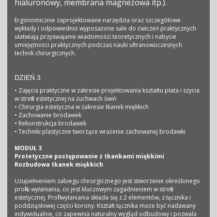
hialuronowy, membrana magnezowa itp.).
Ergonomicznie zaprojektowane narzędzia oraz szczegółowe
wykłady i odpowiednio wyposażone sale do ćwiczeń praktycznych
ułatwiają przyswajanie wiadomości teoretycznych i nabycie
umiejętności praktycznych podczas nauki ultranowoczesnych
technik chirurgicznych.
DZIEŃ 3
• Zajęcia praktyczne w zakresie projektowania kształtu płata i szycia
w strefie estetycznej na żuchwach świń
• Chirurgia estetyczna w zakresie tkanek miękkich
• Zachowanie brodawek
• Rekonstrukcja brodawek
• Techniki plastyczne tworzące wrażenie zachowanej brodawki
MODUŁ 3
Protetyczne postępowanie z tkankami miękkimi
Rozbudowa tkanek miękkich
Uzupełnieniem zabiegu chirurgicznego jest stworzenie określonego
profilu wyłaniania, co jest kluczowym zagadnieniem w strefie
estetycznej. Profil wyłaniania składa się z 2 elementów, z łącznika i
poddziąsłowej części korony. Kształt łącznika może być nadawany
indywidualnie, co zapewnia naturalny wygląd odbudowy i pozwala