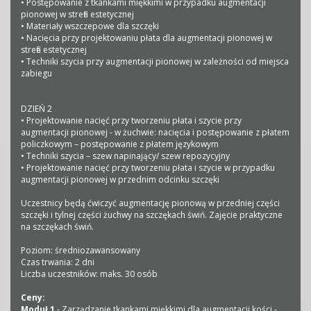
• Postępowanie z tkankami miękkimi w przypadku augmentacji
pionowej w strefie estetycznej
• Materiały wszczepowe dla szczęki
• Nacięcia przy projektowaniu płata dla augmentacji pionowej w
strefie estetycznej
• Techniki szycia przy augmentacji pionowej w zależności od miejsca
zabiegu
DZIEŃ 2
• Projektowanie nacięć przy tworzeniu płata i szycie przy
augmentacji pionowej - w żuchwie: nacięcia i postępowanie z płatem
policzkowym – postępowanie z płatem językowym
• Techniki szycia – szew napinający/ szew repozycyjny
• Projektowanie nacięć przy tworzeniu płata i szycie w przypadku
augmentacji pionowej w przednim odcinku szczęki
Uczestnicy będą ćwiczyć augmentację pionową w przedniej części
szczęki i tylnej części żuchwy na szczękach świń. Zajęcie praktyczne
na szczękach świń.
Poziom: średniozawansowany
Czas trwania: 2 dni
Liczba uczestników: maks. 30 osób
Ceny:
Moduł 1
- Zarządzanie tkankami miękkimi dla augmentacji kości -