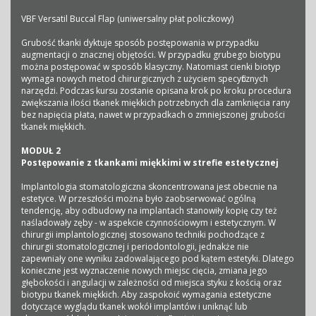
VBF Versatil Buccal Flap (uniwersalny płat policzkowy)
Grubość tkanki dyktuje sposób postępowania w przypadku
augmentacji o znacznej objętości. W przypadku grubego biotypu
można postępować w sposób klasyczny. Natomiast cienki biotyp
wymaga nowych metod chirurgicznych z użyciem specyficznych
narzędzi. Podczas kursu zostanie opisana krok po kroku procedura
zwiększania ilości tkanek miękkich potrzebnych dla zamknięcia rany
bez napięcia płata, nawet w przypadkach o zmniejszonej grubości
tkanek miękkich.
MODUŁ 2
Postępowanie z tkankami miękkimi w strefie estetycznej
Implantologia stomatologiczna skoncentrowana jest obecnie na
estetyce. W przeszłości można było zaobserwować ogólną
tendencję, aby odbudowy na implantach stanowiły kopię czy też
naśladowały zęby - w aspekcie czynnościowym i estetycznym. W
chirurgii implantologicznej stosowano techniki pochodzące z
chirurgii stomatologicznej i periodontologii, jednakże nie
zapewniały one wyniku zadowalającego pod kątem estetyki. Dlatego
konieczne jest wyznaczenie nowych miejsc cięcia, zmiana jego
głębokości i angulacji w zależności od miejsca styku z kością oraz
biotypu tkanek miękkich. Aby zaspokoić wymagania estetyczne
dotyczące wyglądu tkanek wokół implantów i uniknąć lub