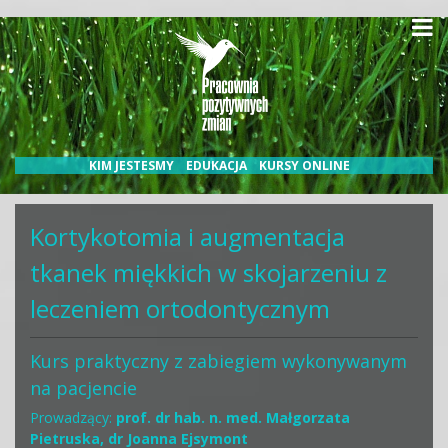
Kalendarium
Kursy medyczne
Konferencje
Nasi wykładowcy
Blog
Kontakt
KIM JESTESMY
EDUKACJA
KURSY ONLINE
Kortykotomia i augmentacja
tkanek miękkich w skojarzeniu z
leczeniem ortodontycznym
Kurs praktyczny z zabiegiem wykonywanym
na pacjencie
Prowadzący:
prof. dr hab. n. med. Małgorzata
Pietruska, dr Joanna Ejsymont