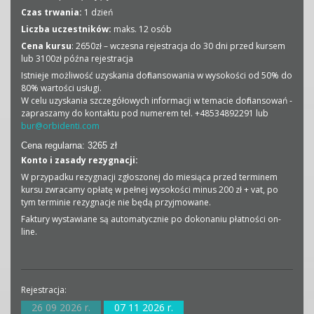
Czas trwania:
1 dzień
Liczba uczestników:
maks. 12 osób
Cena kursu
: 2650zł – wczesna rejestracja do 30 dni przed kursem
lub 3100zł późna rejestracja
Istnieje możliwość uzyskania dofinansowania w wysokości od 50% do
80% wartości usługi.
W celu uzyskania szczegółowych informacji w temacie dofinansowań -
zapraszamy do kontaktu pod numerem tel. +48534892291 lub
bur@orbidenti.com
Cena regularna: 3265 z
ł
Konto i zasady rezygnacji:
W przypadku rezygnacji zgłoszonej do miesiąca przed terminem
kursu zwracamy opłatę w pełnej wysokości minus 200 zł + vat, po
tym terminie rezygnacje nie będą przyjmowane.
Faktury wystawiane są automatycznie po dokonaniu płatności on-
line.
Rejestracja:
26 09 2026 r.
07 11 2026 r.