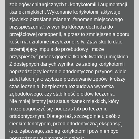
zabiegów chirurgicznych tj. kortykotomii i augmentacji
tkanek miękkich. Wykonanie kortykotomii aktywuje
zjawisko określane mianem „fenomen miejscowego
przyspieszenia”, w wyniku którego dochodzi do
przejściowej osteopenii, a przez to zmniejszenia oporu
kości na działanie przyłożonej siły. Zjawisko to daje
przemijający impuls do przebudowy i może
przyspieszyć proces gojenia tkanek twardej i miękkich.
Z dostępnych danych wynika, że zabieg kortykotomii
poprzedzający leczenie ortodontyczne przynosi wiele
zalet takich jak: szybsze przesuwanie zębów, krótszy
czas leczenia, bezpieczna rozbudowa wyrostka
zębodołowego, czy stabilność efektów leczenia.
Nie mniej istotny jest status tkanek miękkich, który
może pogorszyć się podczas lub po leczeniu
ortodontycznym. Dlatego też, szczególnie u osób z
cienkim fenotypem, przed ortodontyczną ekspansją
łuku zębowego, zabieg kortykotomii powinien być
poprzedzony augmentacją dziąsła.